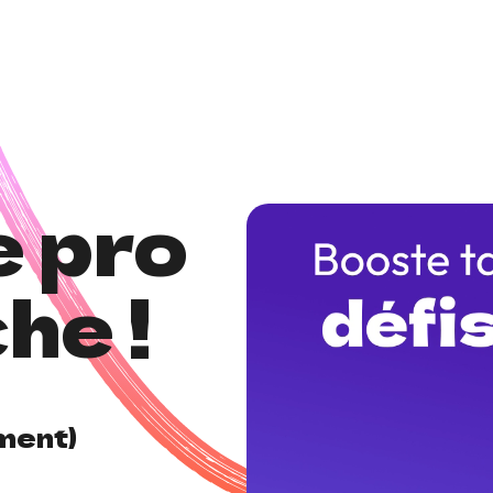
e pro
he !
ment)