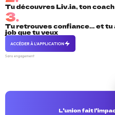
Tu découvres Liv.ia, ton coach
3.
Tu retrouves confiance… et tu 
job que tu veux
ACCÉDER À L’APPLICATION
Sans engagement
L'union fait l'impa