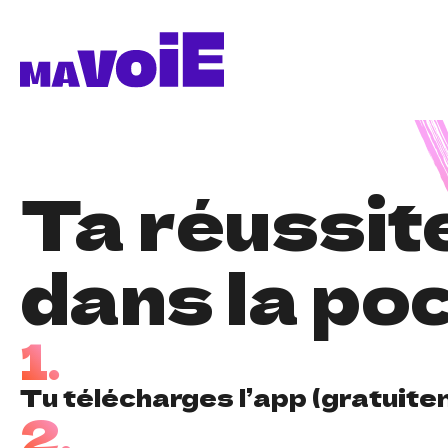
Ta réussit
dans la poc
1.
Tu télécharges l’app (gratuite
2.