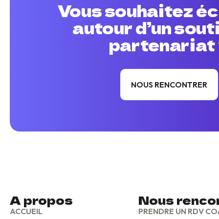
Vous souhaitez é
autour d’un sout
partenariat
NOUS RENCONTRER
A propos
Nous renco
ACCUEIL
PRENDRE UN RDV CO